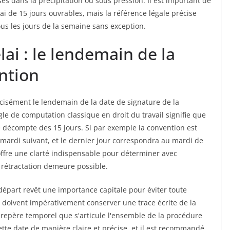
es dans la précipitation ou sous pression. Il est important de
i de 15 jours ouvrables, mais la référence légale précise
ous les jours de la semaine sans exception.
lai : le lendemain de la
ntion
cisément le lendemain de la date de signature de la
le de computation classique en droit du travail signifie que
e décompte des 15 jours. Si par exemple la convention est
e mardi suivant, et le dernier jour correspondra au mardi de
offre une clarté indispensable pour déterminer avec
a rétractation demeure possible.
 départ revêt une importance capitale pour éviter toute
s doivent impérativement conserver une trace écrite de la
ce repère temporel que s'articule l'ensemble de la procédure
tte date de manière claire et précise, et il est recommandé