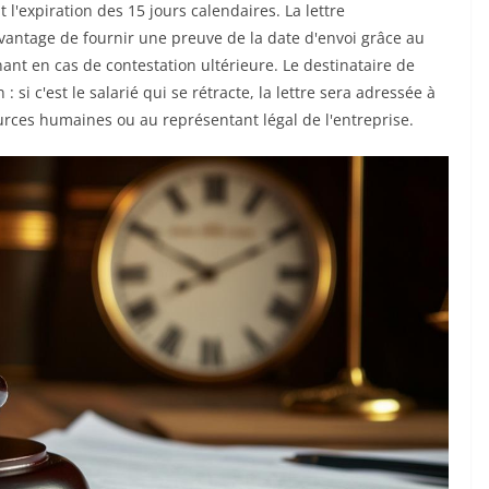
l'expiration des 15 jours calendaires. La lettre
vantage de fournir une preuve de la date d'envoi grâce au
nant en cas de contestation ultérieure. Le destinataire de
 : si c'est le salarié qui se rétracte, la lettre sera adressée à
rces humaines ou au représentant légal de l'entreprise.