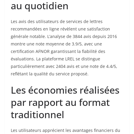
au quotidien
Les avis des utilisateurs de services de lettres
recommandées en ligne révèlent une satisfaction
générale notable. L’analyse de 3844 avis depuis 2016
montre une note moyenne de 3.9/5, avec une
certification AFNOR garantissant la fiabilité des
évaluations. La plateforme LREL se distingue
particulièrement avec 2404 avis et une note de 4.4/5,
reflétant la qualité du service proposé.
Les économies réalisées
par rapport au format
traditionnel
Les utilisateurs apprécient les avantages financiers du