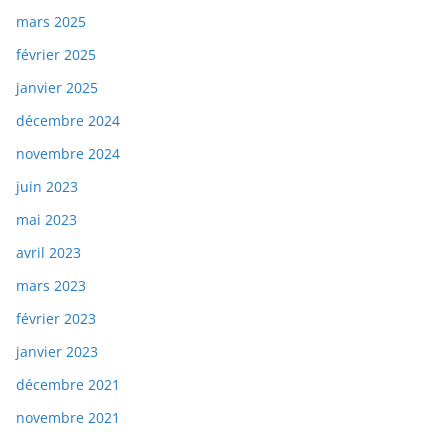
mars 2025
février 2025
janvier 2025
décembre 2024
novembre 2024
juin 2023
mai 2023
avril 2023
mars 2023
février 2023
janvier 2023
décembre 2021
novembre 2021