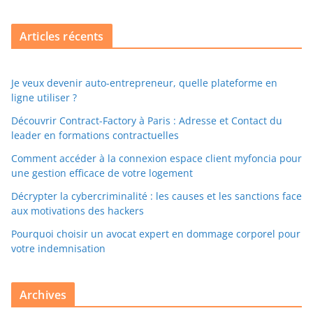
Articles récents
Je veux devenir auto-entrepreneur, quelle plateforme en
ligne utiliser ?
Découvrir Contract-Factory à Paris : Adresse et Contact du
leader en formations contractuelles
Comment accéder à la connexion espace client myfoncia pour
une gestion efficace de votre logement
Décrypter la cybercriminalité : les causes et les sanctions face
aux motivations des hackers
Pourquoi choisir un avocat expert en dommage corporel pour
votre indemnisation
Archives