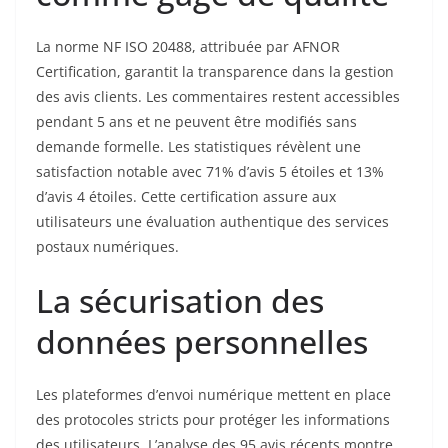
La norme NF ISO 20488, attribuée par AFNOR
Certification, garantit la transparence dans la gestion
des avis clients. Les commentaires restent accessibles
pendant 5 ans et ne peuvent être modifiés sans
demande formelle. Les statistiques révèlent une
satisfaction notable avec 71% d’avis 5 étoiles et 13%
d’avis 4 étoiles. Cette certification assure aux
utilisateurs une évaluation authentique des services
postaux numériques.
La sécurisation des
données personnelles
Les plateformes d’envoi numérique mettent en place
des protocoles stricts pour protéger les informations
des utilisateurs. L’analyse des 95 avis récents montre