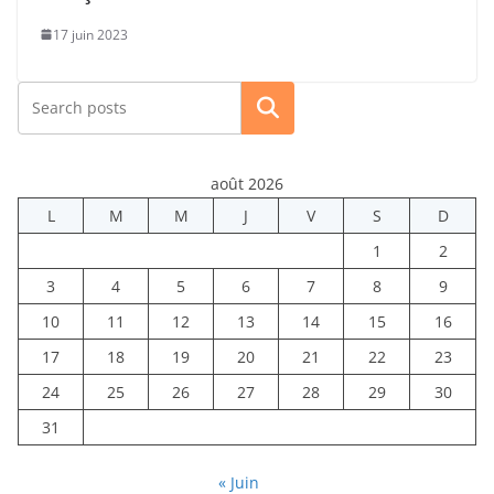
17 juin 2023
Rechercher
août 2026
L
M
M
J
V
S
D
1
2
3
4
5
6
7
8
9
10
11
12
13
14
15
16
17
18
19
20
21
22
23
24
25
26
27
28
29
30
31
« Juin