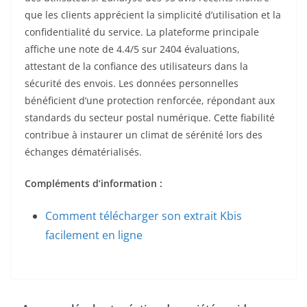
que les clients apprécient la simplicité d’utilisation et la
confidentialité du service. La plateforme principale
affiche une note de 4.4/5 sur 2404 évaluations,
attestant de la confiance des utilisateurs dans la
sécurité des envois. Les données personnelles
bénéficient d’une protection renforcée, répondant aux
standards du secteur postal numérique. Cette fiabilité
contribue à instaurer un climat de sérénité lors des
échanges dématérialisés.
Compléments d’information :
Comment télécharger son extrait Kbis
facilement en ligne